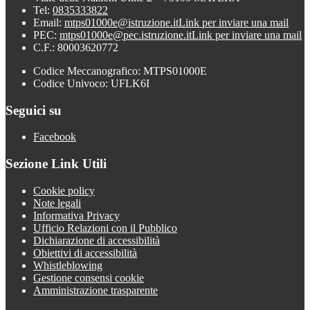
Tel:
0835333822
Email:
mtps01000e@istruzione.it
Link per inviare una mail
PEC:
mtps01000e@pec.istruzione.it
Link per inviare una mail
C.F.: 80003620772
Codice Meccanografico: MTPS01000E
Codice Univoco: UFLK6I
Seguici su
Facebook
Sezione Link Utili
Cookie policy
Note legali
Informativa Privacy
Ufficio Relazioni con il Pubblico
Dichiarazione di accessibilità
Obiettivi di accessibilità
Whistleblowing
Gestione consensi cookie
Amministrazione trasparente