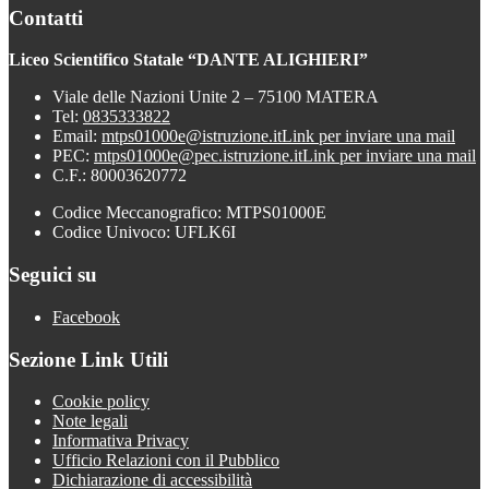
Contatti
Liceo Scientifico Statale “DANTE ALIGHIERI”
Viale delle Nazioni Unite 2 – 75100 MATERA
Tel:
0835333822
Email:
mtps01000e@istruzione.it
Link per inviare una mail
PEC:
mtps01000e@pec.istruzione.it
Link per inviare una mail
C.F.: 80003620772
Codice Meccanografico: MTPS01000E
Codice Univoco: UFLK6I
Seguici su
Facebook
Sezione Link Utili
Cookie policy
Note legali
Informativa Privacy
Ufficio Relazioni con il Pubblico
Dichiarazione di accessibilità