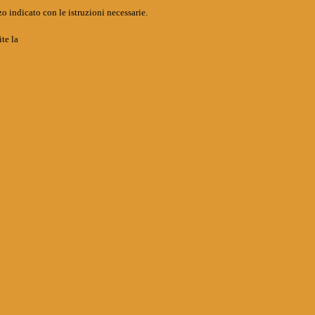
o indicato con le istruzioni necessarie.
ite la
Login Spaggiari