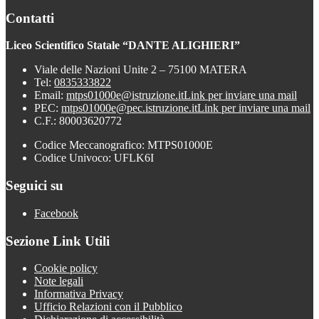
Contatti
Liceo Scientifico Statale “DANTE ALIGHIERI”
Viale delle Nazioni Unite 2 – 75100 MATERA
Tel:
0835333822
Email:
mtps01000e@istruzione.it
Link per inviare una mail
PEC:
mtps01000e@pec.istruzione.it
Link per inviare una mail
C.F.: 80003620772
Codice Meccanografico: MTPS01000E
Codice Univoco: UFLK6I
Seguici su
Facebook
Sezione Link Utili
Cookie policy
Note legali
Informativa Privacy
Ufficio Relazioni con il Pubblico