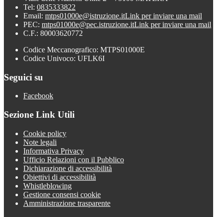
Tel:
0835333822
Email:
mtps01000e@istruzione.it
Link per inviare una mail
PEC:
mtps01000e@pec.istruzione.it
Link per inviare una mail
C.F.: 80003620772
Codice Meccanografico: MTPS01000E
Codice Univoco: UFLK6I
Seguici su
Facebook
Sezione Link Utili
Cookie policy
Note legali
Informativa Privacy
Ufficio Relazioni con il Pubblico
Dichiarazione di accessibilità
Obiettivi di accessibilità
Whistleblowing
Gestione consensi cookie
Amministrazione trasparente