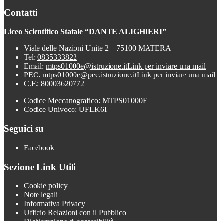
Contatti
Liceo Scientifico Statale “DANTE ALIGHIERI”
Viale delle Nazioni Unite 2 – 75100 MATERA
Tel:
0835333822
Email:
mtps01000e@istruzione.it
Link per inviare una mail
PEC:
mtps01000e@pec.istruzione.it
Link per inviare una mail
C.F.: 80003620772
Codice Meccanografico: MTPS01000E
Codice Univoco: UFLK6I
Seguici su
Facebook
Sezione Link Utili
Cookie policy
Note legali
Informativa Privacy
Ufficio Relazioni con il Pubblico