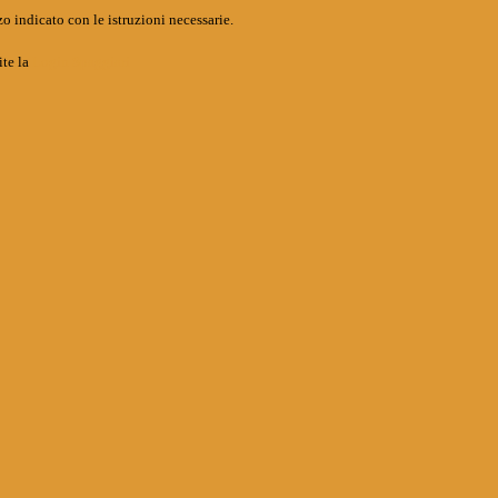
o indicato con le istruzioni necessarie.
ite la
Login Spaggiari