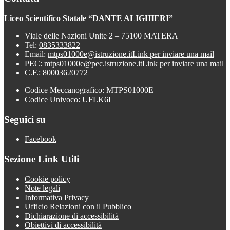
Liceo Scientifico Statale “DANTE ALIGHIERI”
Viale delle Nazioni Unite 2 – 75100 MATERA
Tel:
0835333822
Email:
mtps01000e@istruzione.it
Link per inviare una mail
PEC:
mtps01000e@pec.istruzione.it
Link per inviare una mail
C.F.: 80003620772
Codice Meccanografico: MTPS01000E
Codice Univoco: UFLK6I
Seguici su
Facebook
Sezione Link Utili
Cookie policy
Note legali
Informativa Privacy
Ufficio Relazioni con il Pubblico
Dichiarazione di accessibilità
Obiettivi di accessibilità