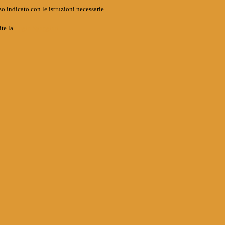
o indicato con le istruzioni necessarie.
ite la
Login Spaggiari