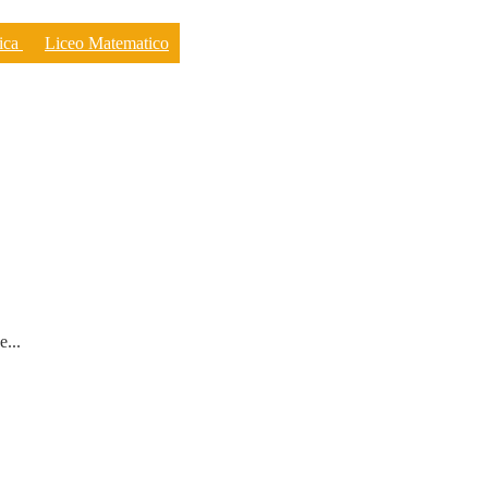
ica
Liceo Matematico
...