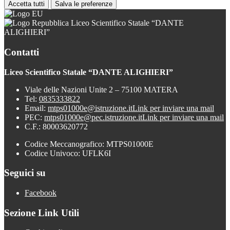
Accetta tutti
Salva le preferenze
Liceo Scientifico Statale “DANTE
ALIGHIERI”
Contatti
Liceo Scientifico Statale “DANTE ALIGHIERI”
Viale delle Nazioni Unite 2 – 75100 MATERA
Tel:
0835333822
Email:
mtps01000e@istruzione.it
Link per inviare una mail
PEC:
mtps01000e@pec.istruzione.it
Link per inviare una mail
C.F.: 80003620772
Codice Meccanografico: MTPS01000E
Codice Univoco: UFLK6I
Seguici su
Facebook
Sezione Link Utili