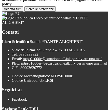
policy.
Accetta tutti
Salva le preferenze
Liceo Scientifico Statale “DANTE
ALIGHIERI”
Contatti
Liceo Scientifico Statale “DANTE ALIGHIERI”
Viale delle Nazioni Unite 2 – 75100 MATERA
Tel:
0835333822
Email:
mtps01000e@istruzione.it
Link per inviare una mail
PEC:
mtps01000e@pec.istruzione.it
Link per inviare una mail
C.F.: 80003620772
Codice Meccanografico: MTPS01000E
Codice Univoco: UFLK6I
Seguici su
Facebook
Sezione Link Utili