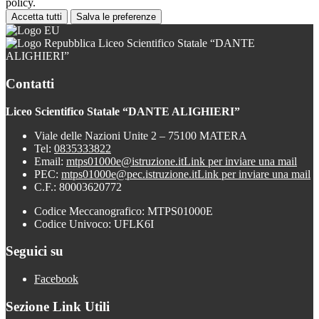
policy.
Accetta tutti
Salva le preferenze
Liceo Scientifico Statale “DANTE
ALIGHIERI”
Contatti
Liceo Scientifico Statale “DANTE ALIGHIERI”
Viale delle Nazioni Unite 2 – 75100 MATERA
Tel:
0835333822
Email:
mtps01000e@istruzione.it
Link per inviare una mail
PEC:
mtps01000e@pec.istruzione.it
Link per inviare una mail
C.F.: 80003620772
Codice Meccanografico: MTPS01000E
Codice Univoco: UFLK6I
Seguici su
Facebook
Sezione Link Utili