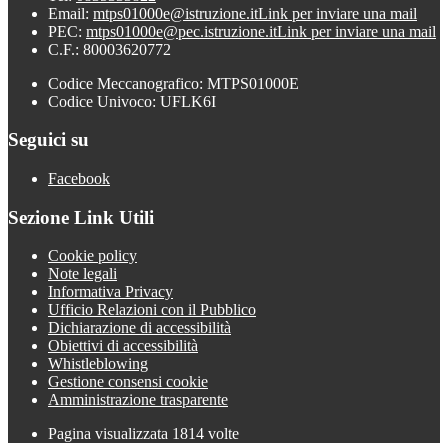
Email:
mtps01000e@istruzione.it
Link per inviare una mail
PEC:
mtps01000e@pec.istruzione.it
Link per inviare una mail
C.F.: 80003620772
Codice Meccanografico: MTPS01000E
Codice Univoco: UFLK6I
Seguici su
Facebook
Sezione Link Utili
Cookie policy
Note legali
Informativa Privacy
Ufficio Relazioni con il Pubblico
Dichiarazione di accessibilità
Obiettivi di accessibilità
Whistleblowing
Gestione consensi cookie
Amministrazione trasparente
Pagina visualizzata
1814
volte