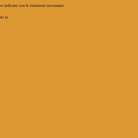
o indicato con le istruzioni necessarie.
ite la
Login Spaggiari