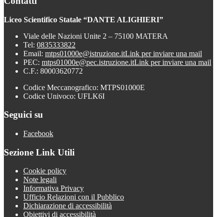
Contatti
Liceo Scientifico Statale “DANTE ALIGHIERI”
Viale delle Nazioni Unite 2 – 75100 MATERA
Tel:
0835333822
Email:
mtps01000e@istruzione.it
Link per inviare una mail
PEC:
mtps01000e@pec.istruzione.it
Link per inviare una mail
C.F.: 80003620772
Codice Meccanografico: MTPS01000E
Codice Univoco: UFLK6I
Seguici su
Facebook
Sezione Link Utili
Cookie policy
Note legali
Informativa Privacy
Ufficio Relazioni con il Pubblico
Dichiarazione di accessibilità
Obiettivi di accessibilità