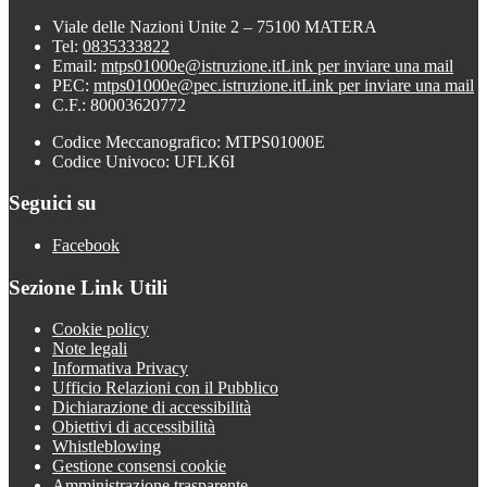
Viale delle Nazioni Unite 2 – 75100 MATERA
Tel:
0835333822
Email:
mtps01000e@istruzione.it
Link per inviare una mail
PEC:
mtps01000e@pec.istruzione.it
Link per inviare una mail
C.F.: 80003620772
Codice Meccanografico: MTPS01000E
Codice Univoco: UFLK6I
Seguici su
Facebook
Sezione Link Utili
Cookie policy
Note legali
Informativa Privacy
Ufficio Relazioni con il Pubblico
Dichiarazione di accessibilità
Obiettivi di accessibilità
Whistleblowing
Gestione consensi cookie
Amministrazione trasparente