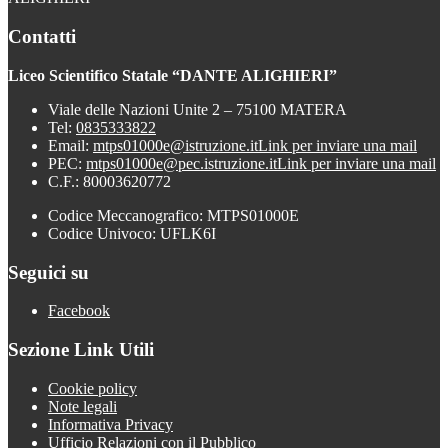
Contatti
Liceo Scientifico Statale “DANTE ALIGHIERI”
Viale delle Nazioni Unite 2 – 75100 MATERA
Tel:
0835333822
Email:
mtps01000e@istruzione.it
Link per inviare una mail
PEC:
mtps01000e@pec.istruzione.it
Link per inviare una mail
C.F.: 80003620772
Codice Meccanografico: MTPS01000E
Codice Univoco: UFLK6I
Seguici su
Facebook
Sezione Link Utili
Cookie policy
Note legali
Informativa Privacy
Ufficio Relazioni con il Pubblico