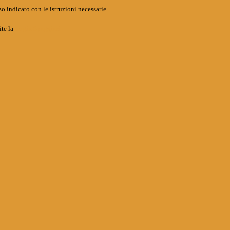
o indicato con le istruzioni necessarie.
ite la
Login Spaggiari