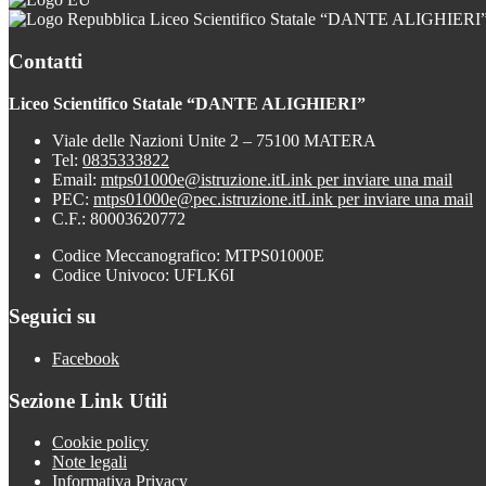
Liceo Scientifico Statale “DANTE ALIGHIERI
Contatti
Liceo Scientifico Statale “DANTE ALIGHIERI”
Viale delle Nazioni Unite 2 – 75100 MATERA
Tel:
0835333822
Email:
mtps01000e@istruzione.it
Link per inviare una mail
PEC:
mtps01000e@pec.istruzione.it
Link per inviare una mail
C.F.: 80003620772
Codice Meccanografico: MTPS01000E
Codice Univoco: UFLK6I
Seguici su
Facebook
Sezione Link Utili
Cookie policy
Note legali
Informativa Privacy