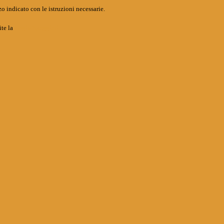
o indicato con le istruzioni necessarie.
ite la
Login Spaggiari