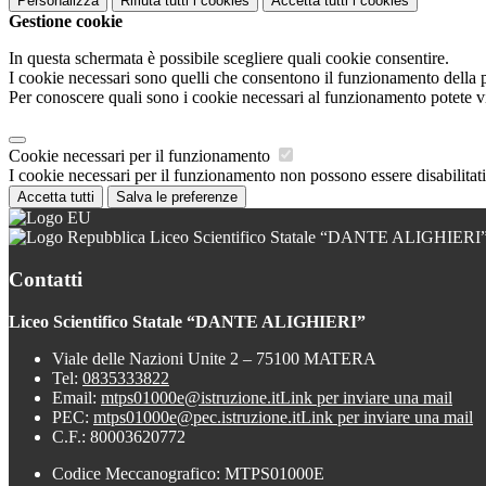
Personalizza
Rifiuta tutti
i cookies
Accetta tutti
i cookies
Gestione cookie
In questa schermata è possibile scegliere quali cookie consentire.
I cookie necessari sono quelli che consentono il funzionamento della pi
Per conoscere quali sono i cookie necessari al funzionamento potete v
Cookie necessari per il funzionamento
I cookie necessari per il funzionamento non possono essere disabilitati.
Accetta tutti
Salva le preferenze
Liceo Scientifico Statale “DANTE ALIGHIERI
Contatti
Liceo Scientifico Statale “DANTE ALIGHIERI”
Viale delle Nazioni Unite 2 – 75100 MATERA
Tel:
0835333822
Email:
mtps01000e@istruzione.it
Link per inviare una mail
PEC:
mtps01000e@pec.istruzione.it
Link per inviare una mail
C.F.: 80003620772
Codice Meccanografico: MTPS01000E