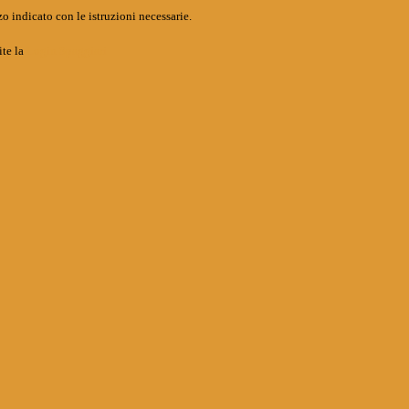
o indicato con le istruzioni necessarie.
ite la
Login Spaggiari