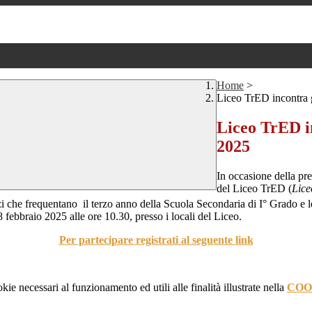
Home
>
Liceo TrED incontra g
Liceo TrED in
2025
In occasione della pre
del Liceo TrED (
Lice
zi che frequentano il terzo anno della Scuola Secondaria di I° Grado e le
8 febbraio 2025 alle ore 10.30, presso i locali del Liceo.
Per partecipare registrati al seguente link
kie necessari al funzionamento ed utili alle finalità illustrate nella
COO