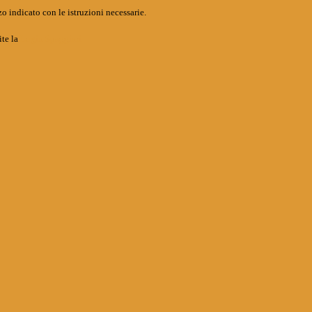
o indicato con le istruzioni necessarie.
ite la
Login Spaggiari