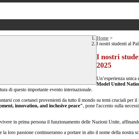
Home
>
I nostri studenti al 
I nostri stud
2025
Un’esperienza unica e 
Model United Nat
tura di questo importante evento internazionale.
ntarsi con coetanei provenienti da tutto il mondo su temi cruciali per il
opment, innovation, and inclusive peace"
, pone l'accento sulla necess
 vivere in prima persona il funzionamento delle Nazioni Unite, affinando
e la loro passione continueranno a portare in alto il nome della nostra s