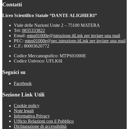
Contatti
Liceo Scientifico Statale “DANTE ALIGHIERI”
Viale delle Nazioni Unite 2 – 75100 MATERA
Tel:
0835333822
Email:
mtps01000e@istruzione.it
Link per inviare una mail
PEC:
mtps01000e@pec.istruzione.it
Link per inviare una mail
C.F.: 80003620772
Codice Meccanografico: MTPS01000E
Codice Univoco: UFLK6I
Seguici su
Facebook
Sezione Link Utili
Cookie policy
Note legali
Informativa Privacy
Ufficio Relazioni con il Pubblico
Dichiarazione di accessibilità