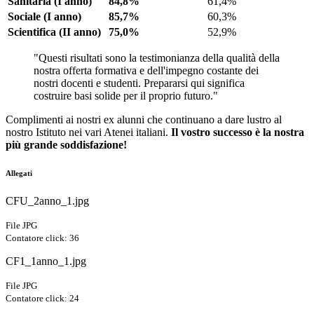
Sanitaria (I anno)
84,8%
61,4%
Sociale (I anno)
85,7%
60,3%
Scientifica (II anno)
75,0%
52,9%
"Questi risultati sono la testimonianza della qualità della
nostra offerta formativa e dell'impegno costante dei
nostri docenti e studenti. Prepararsi qui significa
costruire basi solide per il proprio futuro."
Complimenti ai nostri ex alunni che continuano a dare lustro al
nostro Istituto nei vari Atenei italiani.
Il vostro successo è la nostra
più grande soddisfazione!
Allegati
CFU_2anno_1.jpg
File JPG
Contatore click: 36
CF1_1anno_1.jpg
File JPG
Contatore click: 24