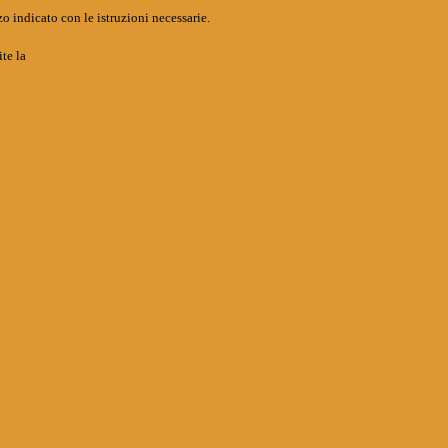
o indicato con le istruzioni necessarie.
ite la
Login Spaggiari