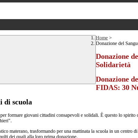
Home
>
Donazione del Sangue:
Donazione de
Solidarietà
Donazione del
FIDAS: 30 Nu
i di scuola
per formare giovani cittadini consapevoli e solidali. È questo lo spiri
hieri".
stico materano, trasformando per una mattinata la scuola in un centro di r
molti dei quali alla loro prima donazione.