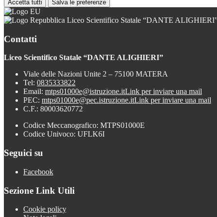
Accetta tutti
Salva le preferenze
Liceo Scientifico Statale “DANTE ALIGHIERI
Contatti
Liceo Scientifico Statale “DANTE ALIGHIERI”
Viale delle Nazioni Unite 2 – 75100 MATERA
Tel:
0835333822
Email:
mtps01000e@istruzione.it
Link per inviare una mail
PEC:
mtps01000e@pec.istruzione.it
Link per inviare una mail
C.F.: 80003620772
Codice Meccanografico: MTPS01000E
Codice Univoco: UFLK6I
Seguici su
Facebook
Sezione Link Utili
Cookie policy