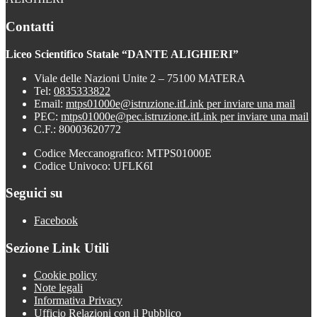
Contatti
Liceo Scientifico Statale “DANTE ALIGHIERI”
Viale delle Nazioni Unite 2 – 75100 MATERA
Tel:
0835333822
Email:
mtps01000e@istruzione.it
Link per inviare una mail
PEC:
mtps01000e@pec.istruzione.it
Link per inviare una mail
C.F.: 80003620772
Codice Meccanografico: MTPS01000E
Codice Univoco: UFLK6I
Seguici su
Facebook
Sezione Link Utili
Cookie policy
Note legali
Informativa Privacy
Ufficio Relazioni con il Pubblico