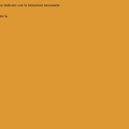
o indicato con le istruzioni necessarie.
ite la
Login Spaggiari