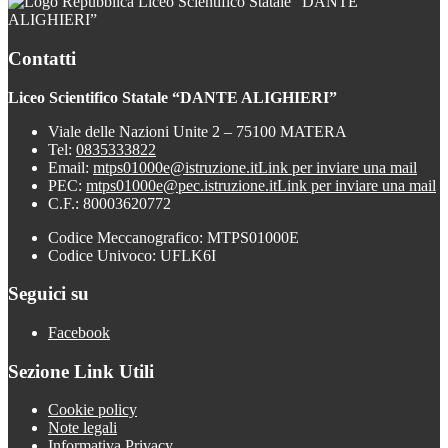
Liceo Scientifico Statale “DANTE
ALIGHIERI”
Contatti
Liceo Scientifico Statale “DANTE ALIGHIERI”
Viale delle Nazioni Unite 2 – 75100 MATERA
Tel:
0835333822
Email:
mtps01000e@istruzione.it
Link per inviare una mail
PEC:
mtps01000e@pec.istruzione.it
Link per inviare una mail
C.F.: 80003620772
Codice Meccanografico: MTPS01000E
Codice Univoco: UFLK6I
Seguici su
Facebook
Sezione Link Utili
Cookie policy
Note legali
Informativa Privacy