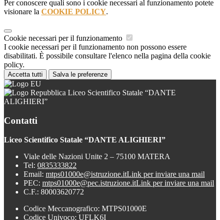
Per conoscere quali sono i cookie necessari al funzionamento potete
visionare la
COOKIE POLICY
.
Cookie necessari per il funzionamento
I cookie necessari per il funzionamento non possono essere
disabilitati. È possibile consultare l'elenco nella pagina della cookie
policy.
Accetta tutti
Salva le preferenze
Liceo Scientifico Statale “DANTE
ALIGHIERI”
Contatti
Liceo Scientifico Statale “DANTE ALIGHIERI”
Viale delle Nazioni Unite 2 – 75100 MATERA
Tel:
0835333822
Email:
mtps01000e@istruzione.it
Link per inviare una mail
PEC:
mtps01000e@pec.istruzione.it
Link per inviare una mail
C.F.: 80003620772
Codice Meccanografico: MTPS01000E
Codice Univoco: UFLK6I