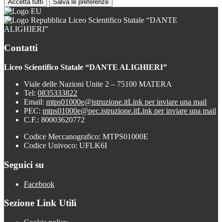
Accetta tutti
Salva le preferenze
Liceo Scientifico Statale “DANTE
ALIGHIERI”
Contatti
Liceo Scientifico Statale “DANTE ALIGHIERI”
Viale delle Nazioni Unite 2 – 75100 MATERA
Tel:
0835333822
Email:
mtps01000e@istruzione.it
Link per inviare una mail
PEC:
mtps01000e@pec.istruzione.it
Link per inviare una mail
C.F.: 80003620772
Codice Meccanografico: MTPS01000E
Codice Univoco: UFLK6I
Seguici su
Facebook
Sezione Link Utili